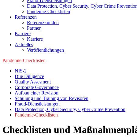
Fraud-Dienstleistungen
Data Protection, Cyber Security, Cyber Crime Preventio
Pandemie-Checklisten
Referenzen
Referenzkunden
Partner
Karriere
Karriere
Aktuelles
Veröffentlichungen
Pandemie-Checklisten
NIS-2
Due Dilligence
Quality Assesment
Corporate Governance
Aufbau einer Revision
Schulung und Training von Revisoren
Fraud-Dienstleistungen
Data Protection, Cyber Security, Cyber Crime Prevention
Pandemie-Checklisten
Checklisten und Maßnahmenplän