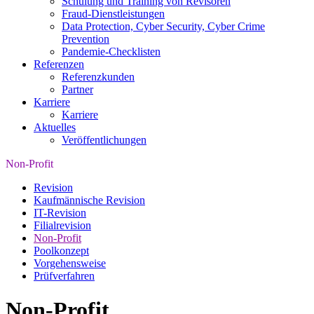
Schulung und Training von Revisoren
Fraud-Dienstleistungen
Data Protection, Cyber Security, Cyber Crime
Prevention
Pandemie-Checklisten
Referenzen
Referenzkunden
Partner
Karriere
Karriere
Aktuelles
Veröffentlichungen
Non-Profit
Revision
Kaufmännische Revision
IT-Revision
Filialrevision
Non-Profit
Poolkonzept
Vorgehensweise
Prüfverfahren
Non-Profit