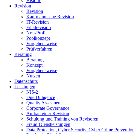
Historie
Revision
Revision
Kaufmännische Revision
IT-Revision
Filialrevision
Non-Profit
Poolkonzept
Vorgehensweise
Prüfverfahren
Beratung
Beratung
Konzept
Vorgehensweise
Nutzen
Datenschutz
Leistungen
NIS-2
Due Dilligence
Quality Assesment
Corporate Governance
Aufbau einer Revision
Schulung und Training von Revisoren
Fraud-Dienstleistungen
Data Protection, Cyber Security, Cyber Crime Preventio