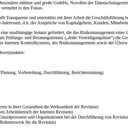
sbesondere
mittlere und große GmbHs,
Novellen de
r
D
atenschutzgesetz
vermehrt in
den Fokus.
afft Transparenz
und unterstützt mit ihrer Arbeit die Geschäftsführung 
Interessen, d.h. der Ansprüche von Kapitalgebern, Kunden, Mitarbeiter
t eine unabhängige Instanz gefordert, die das Risikomanagement eine
als Prüfungs- und Beratungsinstanz („dritte Verteidigungslinie“) die 
es
Internen
Kontrollsystems, des Risikomanagements sowie der Überwa
chwerpunkte
n
:
Planung, Vorbereitung, Durchführung, Berichterstattung)
ieren in ihrer Gesamthe
it die Wirksamkeit der
Revision)
en Arbeitsbereich der Internen Revision)
n Einzelpersonen und Organisationen bei der Durchführung von
Revision
on (Rahmenwerk für
die
Revision)