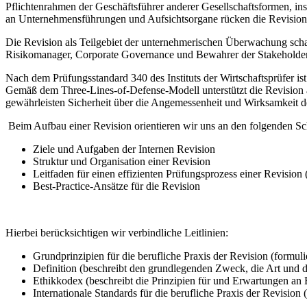
Pflichtenrahmen der Geschäftsführer anderer Gesellschaftsformen
,
in
an
Unternehmensführungen
und Aufsichtsorgane
rücken
die Revision
Die Revision
als
Teilgebiet der unternehmerischen Überwachung
sch
Risikomanager
, Corporate
Governance
und Bewahrer der Stakeholder-
Nach dem
Prüfungsstandard
340
des
Institut
s
der Wirtschaftsprüfer
is
Gemäß dem
Three
-Lines-
of
-Defense-Mode
ll
unterstützt die
Revision
gewährleisten Sicherheit über die Angemessenheit und Wirksamkeit
d
Beim Aufbau einer Revision
orientieren
wir
uns an den
folgenden S
Ziele und Aufgaben der Internen Revision
Struktur und Organisation einer
Revision
Leitfaden für einen
effizienten Prüfungsprozess einer
Revision
(
Best-Practice-Ansätze für
die
Revision
Hierbei berücksichtigen wir verbindliche Leitlinien:
Grundprinzipien für die berufliche Praxis der Revision (formul
Definition (beschreibt den grundlegenden Zweck, die Art und d
Ethikkodex (beschreibt die Prinzipien für und Erwartungen a
Internationale Standards für die berufliche Praxis der Revisi