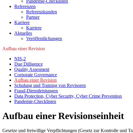
Pandemie-Checklisten
Referenzen
Referenzkunden
Partner
Karriere
Karriere
Aktuelles
Veröffentlichungen
Aufbau einer Revision
NIS-2
Due Dilligence
Quality Assesment
Corporate Governance
Aufbau einer Revision
Schulung und Training von Revisoren
Fraud-Dienstleistungen
Data Protection, Cyber Security, Cyber Crime Prevention
Pandemie-Checklisten
Aufbau einer Revisionseinheit
Gesetze und freiwillige Verpflichtungen (Gesetz zur Kontrolle und 