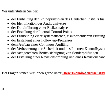
Wir unterstützen Sie bei:
der Einhaltung der Grundprinzipien des Deutschen Instituts für
der Identifikation des Audit
Universe
der Durchführung einer Risikoanalyse
der Erstellung der Internal Control Points
d
er Erarbeitung eine
r
systematischen
,
risikoorientierten
Prüfung
d
er Erstellung eines Follow-
up
-
Prozesses
dem
Aufbau eines
Continuos
Auditing
der Verbesserung der Sicherheit und des Internen Kontrollsyst
der sachgerechten Berücksichtigung von Sonderprüfungen
der Erstellung einer Revisionsordnung und eines Revisionshan
Bei Fragen stehen wir Ihnen gerne unter
Diese E-Mail-Adresse ist v
0