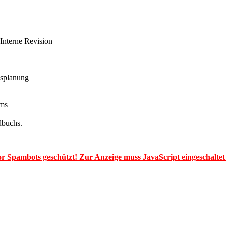
 Interne Revision
splanung
ems
dbuchs.
or Spambots geschützt! Zur Anzeige muss JavaScript eingeschaltet 