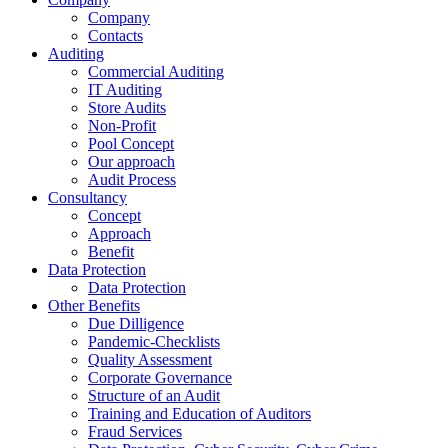
Company
Contacts
Auditing
Commercial Auditing
IT Auditing
Store Audits
Non-Profit
Pool Concept
Our approach
Audit Process
Consultancy
Concept
Approach
Benefit
Data Protection
Data Protection
Other Benefits
Due Dilligence
Pandemic-Checklists
Quality Assessment
Corporate Governance
Structure of an Audit
Training and Education of Auditors
Fraud Services