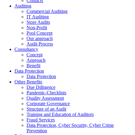
Contacts
Auditing
Commercial Auditing
IT Auditing
Store Audits
Non-Profit
Pool Concept
Our approach
Audit Process
Consultancy
Concept
Approach
Benefit
Data Protection
Data Protection
Other Benefits
Due Dilligence
Pandemic-Checklists
Quality Assessment
Corporate Governance
Structure of an Audit
Training and Education of Auditors
Fraud Services
Data Protection, Cyber Security, Cyber Crime
Prevention